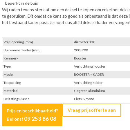
beperkt in de buis
Wij raden tevens sterk af om een deksel te kopen om enkel het dekse
te gebruiken. Dit omdat de kans zo goed als onbestaand is dat deze 
het bestaand kader past. Je moet dus altijd deksel+kader vervangen
Vrije opening (mm)
diameter 130
Buitenmaat kader (mm)
200x200
Kenmerk
Rooster
Type
Verluchtingsrooster
Model
ROOSTER + KADER
Toepassing
Verluchting kelder
Materiaal
Gegoten aluminium
Belastingsklasse
Fiets & moto
Vraag prijsofferte aan
Prijs en beschikbaarheid?
09 253 86 08
Bel ons!