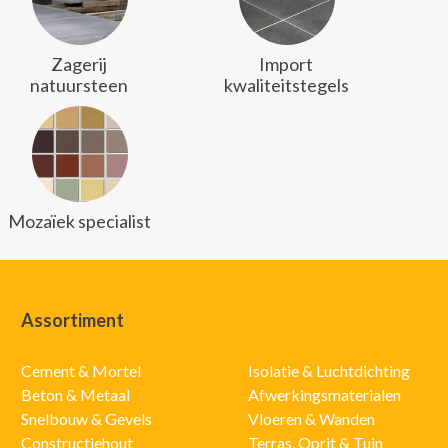
Zagerij
Import
natuursteen
kwaliteitstegels
Mozaïek specialist
Assortiment
Cement & Mortel
Isolatie & Luchtdichting
Beton & Metaal
Afwerkingsmaterialen
Snelbouw & Gevels
Vloeren & Wanden
Constructiehout
Terras, Oprit & Tuin