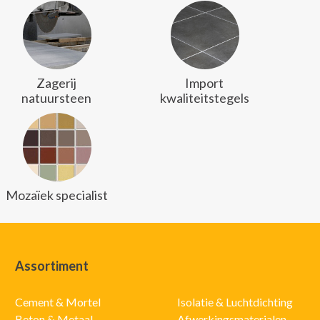
Zagerij
Import
natuursteen
kwaliteitstegels
Mozaïek specialist
Assortiment
Cement & Mortel
Isolatie & Luchtdichting
Beton & Metaal
Afwerkingsmaterialen