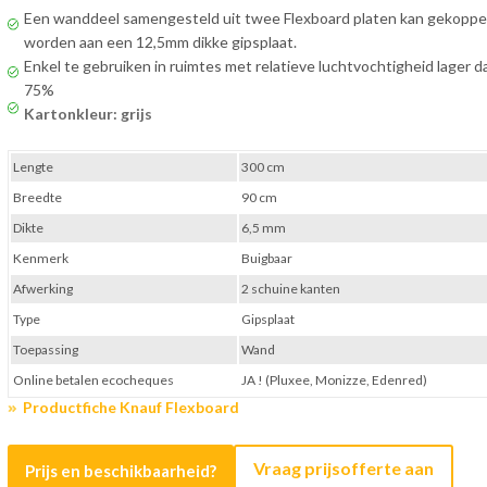
Een wanddeel samengesteld uit twee Flexboard platen kan gekoppe
worden aan een 12,5mm dikke gipsplaat.
Enkel te gebruiken in ruimtes met relatieve luchtvochtigheid lager d
75%
Kartonkleur: grijs
Lengte
300 cm
Breedte
90 cm
Dikte
6,5 mm
Kenmerk
Buigbaar
Afwerking
2 schuine kanten
Type
Gipsplaat
Toepassing
Wand
Online betalen ecocheques
JA ! (Pluxee, Monizze, Edenred)
Productfiche Knauf Flexboard
Vraag prijsofferte aan
Prijs en beschikbaarheid?