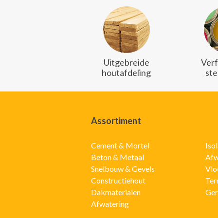
Uitgebreide
Verf
houtafdeling
ste
Assortiment
Cement & Mortel
Iso
Beton & Metaal
Afw
Snelbouw & Gevels
Vlo
Constructiehout
Ter
Dakmaterialen
Ger
Afwatering