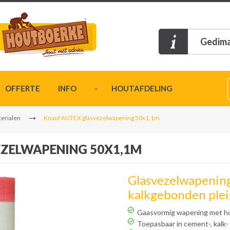
Gedima
OFFERTE
INFO
- HOUTAFDELING
erialen
Knauf AUTEX glasvezelwapening 50x1,1m
EZELWAPENING 50X1,1M
Glasvezelwapening
kalkgebonden plei
Gaasvormig wapening met h
Toepasbaar in cement-, kalk