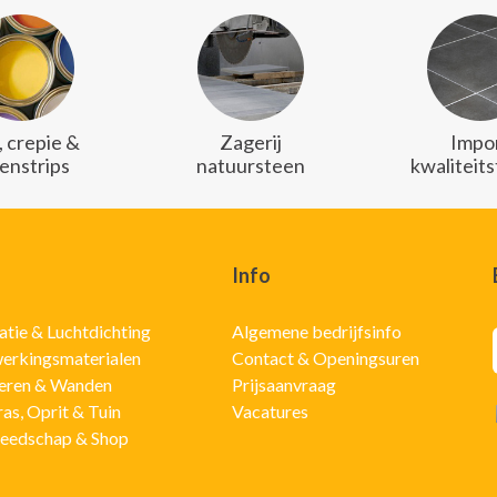
, crepie &
Zagerij
Impo
enstrips
natuursteen
kwaliteit
Info
latie & Luchtdichting
Algemene bedrijfsinfo
erkingsmaterialen
Contact & Openingsuren
eren & Wanden
Prijsaanvraag
ras, Oprit & Tuin
Vacatures
eedschap & Shop