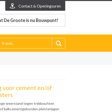
Contact & Openingsuren
t De Groote is nu Bouwpunt!
 voor cement en/of
sters
oge weerstand tegen trekkrachten
- of kalkcementgebonden pleisterlagen