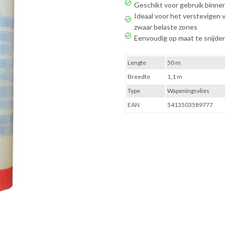
Geschikt voor gebruik binne
Ideaal voor het verstevigen 
zwaar belaste zones
Eenvoudig op maat te snijde
Lengte
50 m
Breedte
1,1 m
Type
Wapeningsvlies
EAN
5413503589777