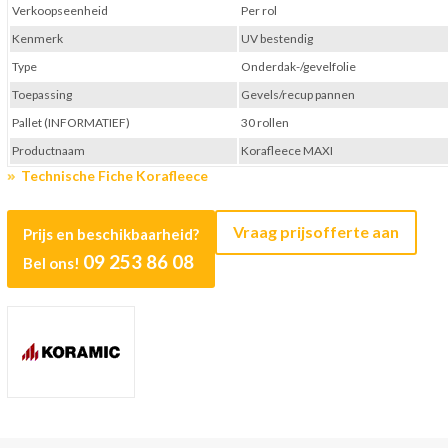
Verkoopseenheid
Per rol
Kenmerk
UV bestendig
Type
Onderdak-/gevelfolie
Toepassing
Gevels/recup pannen
Pallet (INFORMATIEF)
30 rollen
Productnaam
Korafleece MAXI
Technische Fiche Korafleece
Vraag prijsofferte aan
Prijs en beschikbaarheid?
09 253 86 08
Bel ons!