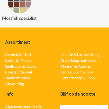
Mozaïek specialist
Assortiment
Cement & Mortel
Isolatie & Luchtdichting
Beton & Metaal
Afwerkingsmaterialen
Snelbouw & Gevels
Vloeren & Wanden
Constructiehout
Terras, Oprit & Tuin
Dakmaterialen
Gereedschap & Shop
Afwatering
Info
Blijf op de hoogte
Algemene bedrijfsinfo