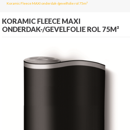
Koramic Fleece MAXI onderdak-/gevelfolie rol 75m²
KORAMIC FLEECE MAXI
ONDERDAK-/GEVELFOLIE ROL 75M²