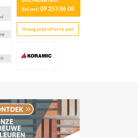
beschikbaarheid?
09 253 86 08
Bel ons!
nd
e
Vraag prijsofferte aan
ing
US