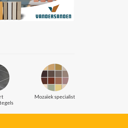
rt
Mozaïek specialist
stegels