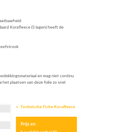
aatbaarheid
daard Korafleece (5 lagen) heeft de
leefstrook
bedekkingsmateriaal en mag niet continu
 het plaatsen van deze folie zo snel
Technische Fiche Korafleece
Prijs en