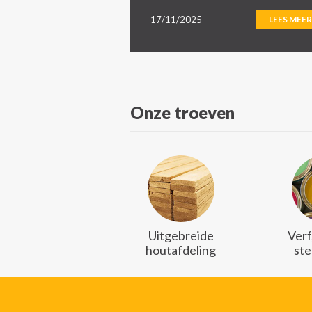
17/11/2025
LEES MEER
Onze troeven
Uitgebreide
Verf
houtafdeling
ste