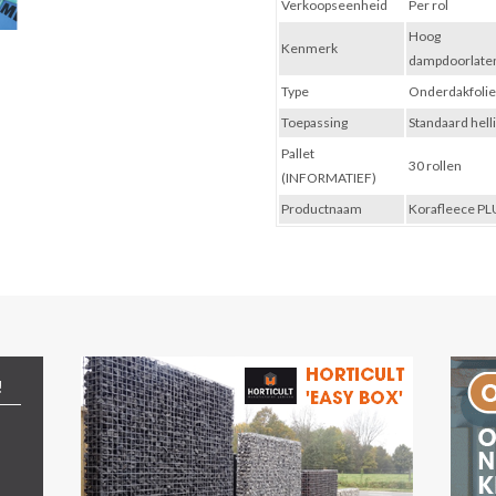
Verkoopseenheid
Per rol
Hoog
Kenmerk
dampdoorlate
Type
Onderdakfoli
Toepassing
Standaard hell
Pallet
30 rollen
(INFORMATIEF)
Productnaam
Korafleece PL
!