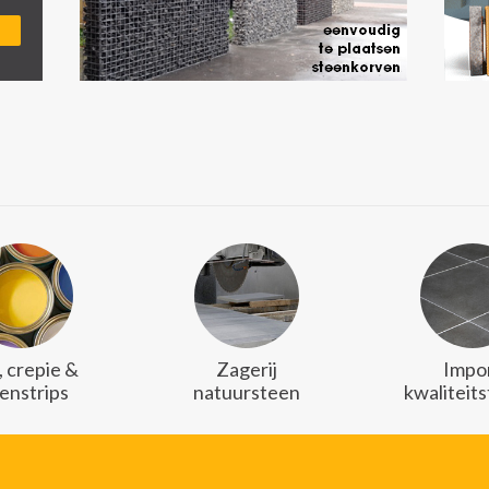
, crepie &
Zagerij
Impo
enstrips
natuursteen
kwaliteit