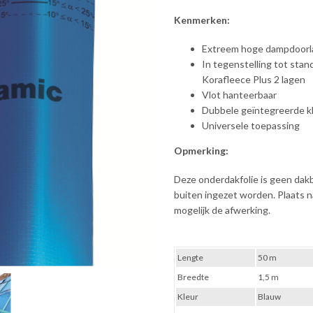
Kenmerken:
Extreem hoge dampdoorl
In tegenstelling tot stan
Korafleece Plus 2 lagen
Vlot hanteerbaar
Dubbele geïntegreerde k
Universele toepassing
Opmerking:
Deze onderdakfolie is geen dak
buiten ingezet worden. Plaats na
mogelijk de afwerking.
Lengte
50 m
Breedte
1,5 m
Kleur
Blauw