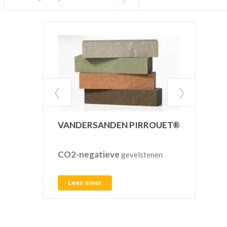
INF
VANDERSANDEN PIRROUET®
CO2-negatieve
Pref
gevelstenen
regen
L
Lees meer