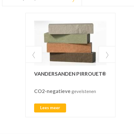
INF
VANDERSANDEN PIRROUET®
CO2-negatieve
Pref
gevelstenen
regen
L
Lees meer