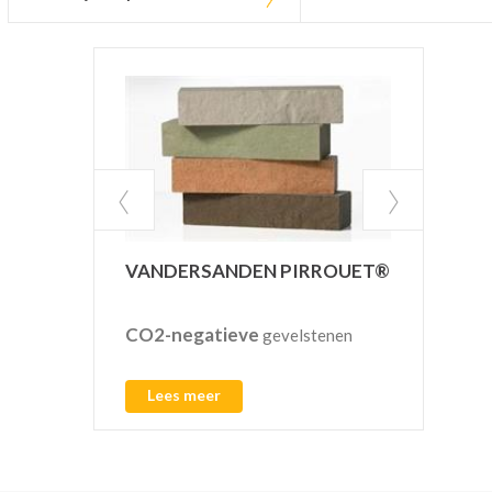
INF
VANDERSANDEN PIRROUET®
CO2-negatieve
Pref
gevelstenen
regen
L
Lees meer