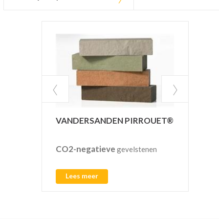
INF
VANDERSANDEN PIRROUET®
CO2-negatieve
Pref
gevelstenen
regen
L
Lees meer