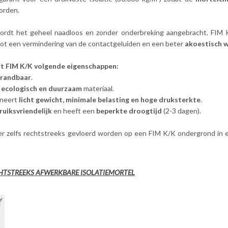
rden.
rdt het geheel naadloos en zonder onderbreking aangebracht. FIM K/
 tot een vermindering van de contactgeluiden en een beter
akoestisch 
t FIM K/K volgende eigenschappen:
randbaar
.
n
ecologisch en duurzaam
materiaal.
ineert
licht gewicht, minimale belasting en hoge druksterkte
.
ruiksvriendelijk
en heeft een
beperkte droogtijd
(2-3 dagen).
er zelfs rechtstreeks gevloerd worden op een FIM K/K ondergrond in
CHTSTREEKS AFWERKBARE ISOLATIEMORTEL