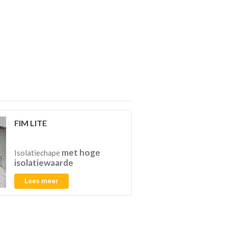
FIM LITE
met hoge
Isolatiechape
isolatiewaarde
Lees meer