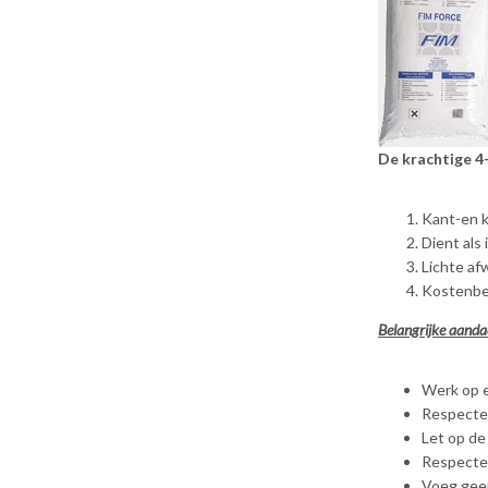
De krachtige 4-
Kant-en k
Dient als
Lichte af
Kostenbes
Belangrijke aanda
Werk op e
Respecte
Let op de
Respectee
Voeg gee