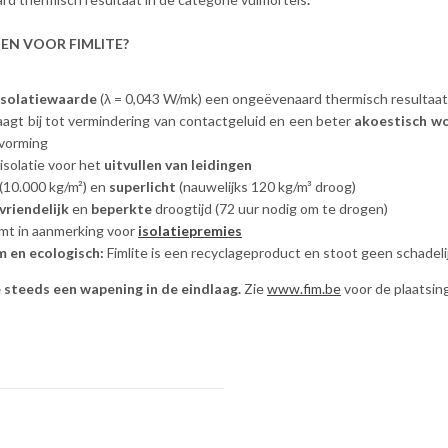
EN VOOR FIMLITE?
isolatiewaarde
(λ = 0,043 W/mk) een ongeëvenaard thermisch resultaat 
raagt bij tot vermindering van contactgeluid en een beter
akoestisch w
rvorming
isolatie voor het
uitvullen van leidingen
(10.000 kg/m²) en
superlicht
(nauwelijks 120 kg/m³ droog)
vriendelijk
en
beperkte
droogtijd (72 uur nodig om te drogen)
omt in aanmerking voor
isolatiepremies
 en ecologisch:
Fimlite is een recyclageproduct en stoot geen schadeli
 steeds een wapening in de eindlaag.
Zie
www.fim.be
voor de plaatsin