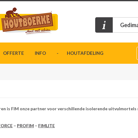
Gedima
OFFERTE
INFO
- HOUTAFDELING
ren is FIM onze partner voor verschillende isolerende uitvulmortels 
FORCE
–
PROFIM
–
FIMLITE