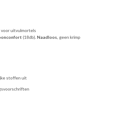
voor uitvulmortels
oonconfort
(18db).
Naadloos
, geen krimp
jke stoffen uit
gsvoorschriften