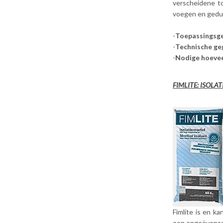
verscheidene to
voegen en gedu
-
Toepassingsg
-
Technische ge
-
Nodige hoeve
FIMLITE: ISOLA
Fimlite is en k
een ongeëvenaar