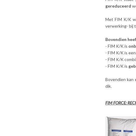
gereduceerd
wo
Met FIM K/K wo
verwerking- bij
Bovendien heef
- FIM K/K is
onb
- FIM K/K is ee
- FIM K/K comb
- FIM K/K is
geb
Bovendien kan 
dik.
FIM FORCE: RE