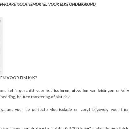
-EN-KLARE ISOLATIEMORTEL VOOR ELKE ONDERGROND
EN VOOR FIM K/K?
emortel is geschikt voor het
isoleren, uitvullen
van leidingen en/of
bedding, houten roostering of plat dak.
garant voor de perfecte vloerisolatie en zorgt bijgevolg voor th
garant voor een drukvaste isolatie (30.000 kg/m²) zodat de
mortelch