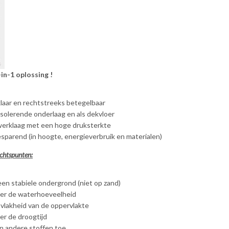
in-1 oplossing !
laar en rechtstreeks betegelbaar
 isolerende onderlaag en als dekvloer
werklaag met een hoge druksterkte
parend (in hoogte, energieverbruik en materialen)
chtspunten:
en stabiele ondergrond (niet op zand)
er de waterhoeveelheid
 vlakheid van de oppervlakte
r de droogtijd
n andere stoffen toe