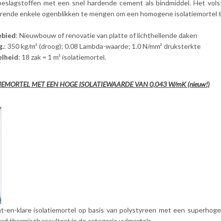
eslagstoffen met een snel hardende cement als bindmiddel. Het volsta
rende enkele ogenblikken te mengen om een homogene isolatiemortel 
ebied
: Nieuwbouw of renovatie van platte of lichthellende daken
g.
: 350 kg/m³ (droog); 0.08 Lambda-waarde; 1.0 N/mm² druksterkte
elheid
: 18 zak = 1 m³ isolatiemortel.
TIEMORTEL MET EEN HOGE ISOLATIEWAARDE VAN 0,043 W/mK (nieuw!)
ant-en-klare isolatiemortel op basis van polystyreen met een superhog
d thermisch resultaat in de categorie vulmortels
.