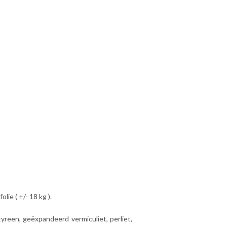
lie ( +/- 18 kg ).
yreen, geëxpandeerd vermiculiet, perliet,