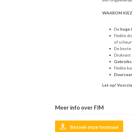
WAAROM KIEZ
De
hoge 
Fimlite d
of scheu
De beste 
Drukvast 
Gebruiks
Fimlite k
Duurzaam
Let op! Voorzie
Meer info over FIM
Bezoek onze toonzaal