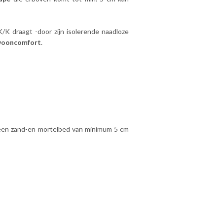
K draagt -door zijn isolerende naadloze
wooncomfort
.
 een zand-en mortelbed van minimum 5 cm