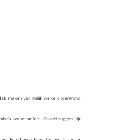
vlak maken
van gelijk welke ondergrond:
ermisch wooncomfort. Koudebruggen zijn
ape
die erboven komt tot min. 5 cm kan