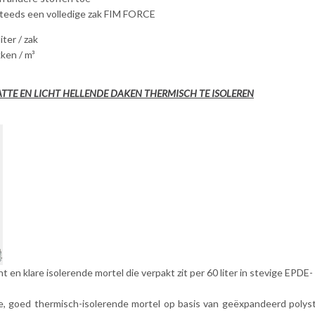
teeds een volledige zak FIM FORCE
iter / zak
kken / m³
ATTE EN LICHT HELLENDE DAKEN THERMISCH TE ISOLEREN
t en klare isolerende mortel die verpakt zit per 60 liter in stevige EPDE- fo
te, goed thermisch-isolerende mortel op basis van geëxpandeerd polyst