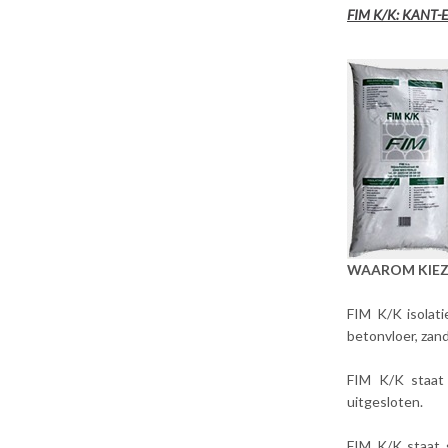
FIM K/K: KANT
WAAROM KIEZ
FIM K/K isolati
betonvloer, zand
FIM K/K staat 
uitgesloten.
FIM K/K staat 