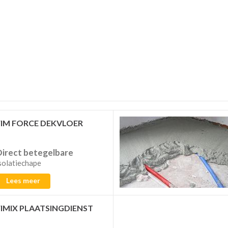
FIM FORCE DEKVLOER
Direct betegelbare
solatiechape
Lees meer
FIMIX PLAATSINGDIENST