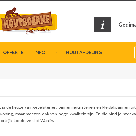
Gedima
OFFERTE
INFO
- HOUTAFDELING
 is de keuze van gevelstenen, binnenmuurstenen en kleidakpannen uiters
 woning, maar moeten ook van hoge kwaliteit zijn. En die vind je stee
rtrijk, Londerzeel of Wanlin.