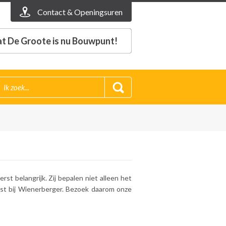
Contact & Openingsuren
t De Groote is nu Bouwpunt!
t belangrijk. Zij bepalen niet alleen het
vast bij Wienerberger. Bezoek daarom onze