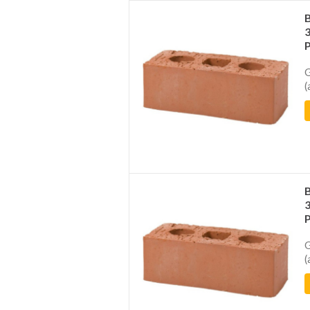
G
(
G
(