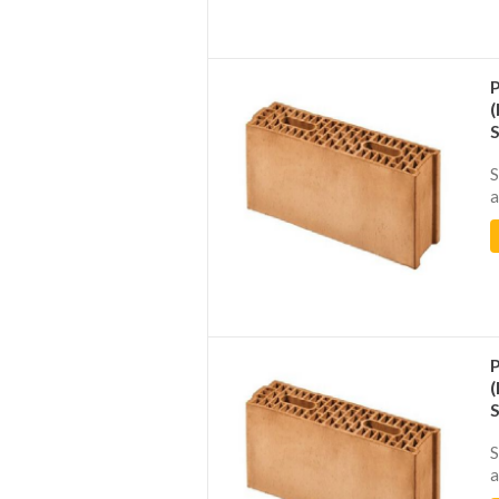
S
a
S
a