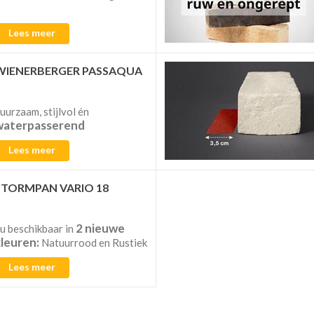
Lees meer
WIENERBERGER PASSAQUA
uurzaam, stijlvol én
waterpasserend
Lees meer
STORMPAN VARIO 18
2 nieuwe
u beschikbaar in
kleuren:
Natuurrood en Rustiek
Lees meer