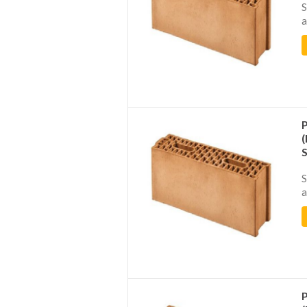
S
a
S
a