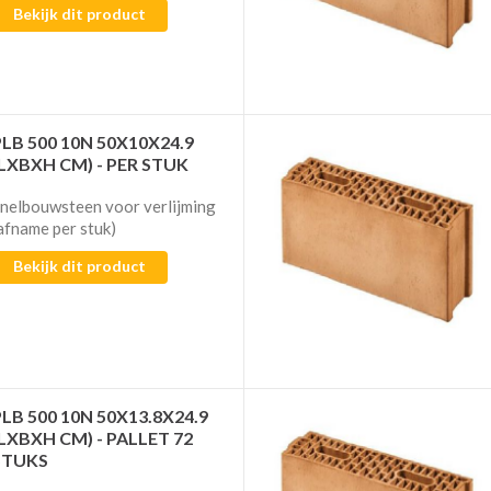
Bekijk dit product
PLB 500 10N 50X10X24.9
(LXBXH CM) - PER STUK
nelbouwsteen voor verlijming​​​​​​
afname per stuk)
Bekijk dit product
PLB 500 10N 50X13.8X24.9
(LXBXH CM) - PALLET 72
STUKS