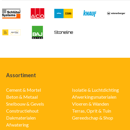
Assortiment
Cement & Mortel
Isolatie & Luchtdichting
Beton & Metaal
Afwerkingsmaterialen
Snelbouw & Gevels
Vloeren & Wanden
Constructiehout
Terras, Oprit & Tuin
Dakmaterialen
Gereedschap & Shop
Afwatering