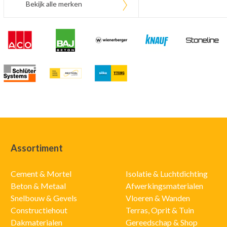
Bekijk alle merken
Assortiment
Cement & Mortel
Isolatie & Luchtdichting
Beton & Metaal
Afwerkingsmaterialen
Snelbouw & Gevels
Vloeren & Wanden
Constructiehout
Terras, Oprit & Tuin
Dakmaterialen
Gereedschap & Shop